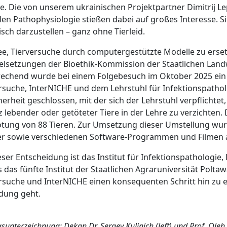
. Die von unserem ukrainischen Projektpartner Dimitrij L
llen Pathophysiologie stießen dabei auf großes Interesse. 
tisch darzustellen – ganz ohne Tierleid.
ee, Tierversuche durch computergestützte Modelle zu erset
elsetzungen der Bioethik-Kommission der Staatlichen Landw
rechend wurde bei einem Folgebesuch im Oktober 2025 ein
rsuche, InterNICHE und dem Lehrstuhl für Infektionspatho
herheit geschlossen, mit der sich der Lehrstuhl verpflichtet
z lebender oder getöteter Tiere in der Lehre zu verzichten. D
tung von 88 Tieren. Zur Umsetzung dieser Umstellung wur
r sowie verschiedenen Software-Programmen und Filmen a
eser Entscheidung ist das Institut für Infektionspathologie
s das fünfte Institut der Staatlichen Agraruniversität Pol
rsuche und InterNICHE einen konsequenten Schritt hin zu 
dung geht.
gsunterzeichnung: Dekan Dr. Sergey Kulinich (left) und
Prof. Oleh