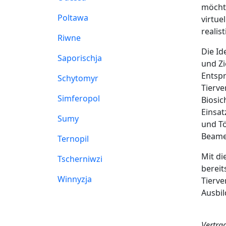
möchte
Poltawa
virtue
realis
Riwne
Die Id
Saporischja
und Zi
Entsp
Schytomyr
Tierve
Simferopol
Biosic
Einsat
Sumy
und Tö
Beame
Ternopil
Mit di
Tscherniwzi
bereit
Winnyzja
Tierve
Ausbil
Vertra