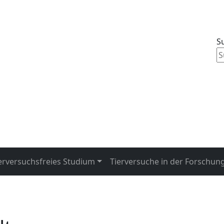
Su
erversuchsfreies Studium
Tierversuche in der Forschun