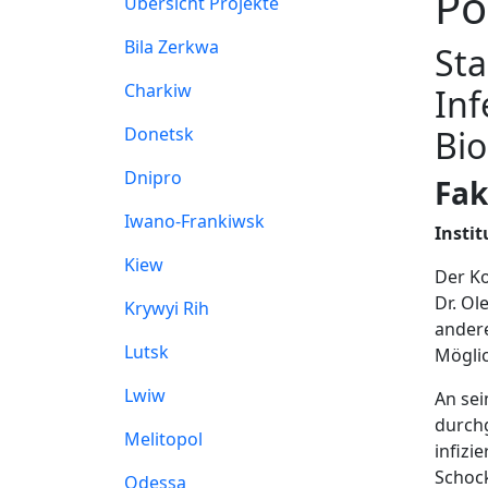
Po
Übersicht Projekte
Bila Zerkwa
Sta
Charkiw
Inf
Donetsk
Bio
Dnipro
Fak
Iwano-Frankiwsk
Instit
Kiew
Der Ko
Dr. Ol
Krywyi Rih
ander
Lutsk
Möglic
Lwiw
An sei
durch
Melitopol
infizi
Schock
Odessa