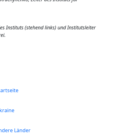
Instituts (stehend links) und Institutsleiter
ei.
enü
tartseite
kraine
ndere Länder